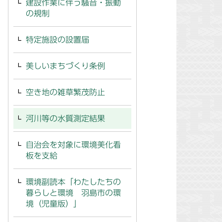
建設作業に伴う騒音・振動
の規制
特定施設の設置届
美しいまちづくり条例
空き地の雑草繁茂防止
河川等の水質測定結果
自治会を対象に環境美化看
板を支給
環境副読本「わたしたちの
暮らしと環境 羽島市の環
境（児童版）」