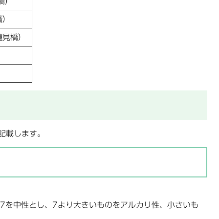
橋）
橋）
蓮見橋）
）
）
記載します。
7を中性とし、7より大きいものをアルカリ性、小さいも