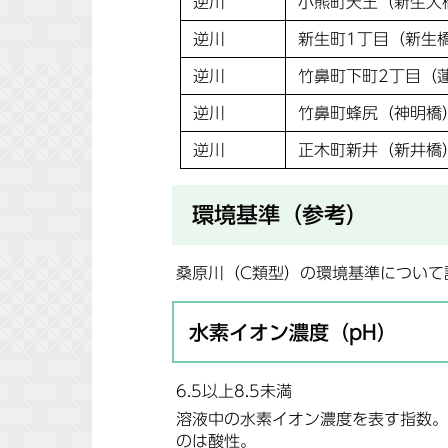
逆川
小熊町天王（新生大
逆川
新生町1丁目（新生
逆川
竹鼻町下町2丁目（
逆川
竹鼻町蜂尻（神明橋
逆川
正木町新井（新井橋
環境基準（参考）
桑原川（C類型）の環境基準について
水素イオン濃度（pH）
6.5以上8.5未満
溶液中の水素イオン濃度を表す指数。
のは酸性。