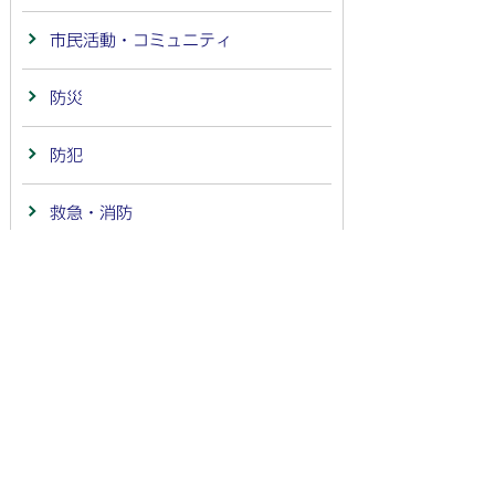
市民活動・コミュニティ
防災
防犯
救急・消防
社会保障・税番号(マイナンバー)制
度
職員採用
新型コロナウイルス感染症
空き家