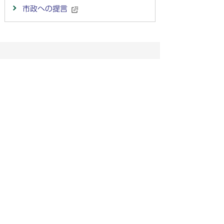
市政への提言
法人番号：
4000020212091
〒501-6292 岐阜県羽島市竹鼻町55
TEL:
058-392-1111
FAX:058-394-0025
行政サービスの質の確保などのため、通話を録音し
ています
羽島市の公式SNS
人口：
世帯：
65,814人
28,841世帯
[2026年8月1日現在]