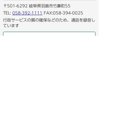
〒501-6292 岐阜県羽島市竹鼻町55
TEL:
058-392-1111
FAX:058-394-0025
行政サービスの質の確保などのため、通話を録音し
ています
羽島市の公式SNS
人口：
世帯：
65,814人
28,841世帯
[2026年8月1日現在]
お問い合わせ
リンク・免責事項・著作権
アクセシビリティガイドライン
プライバシーポリシー
サイトマップ