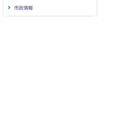
市政情報
組織別索引
施設情報
サイトの情報
お問い合わせ
市政への提言
法人番号：
4000020212091