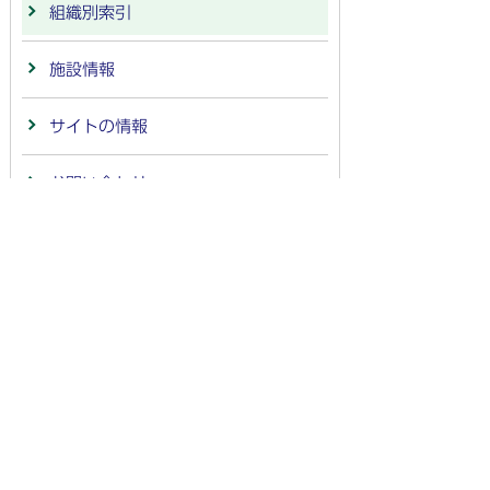
組織別索引
施設情報
サイトの情報
お問い合わせ
市政への提言
法人番号：
4000020212091
〒501-6292 岐阜県羽島市竹鼻町55