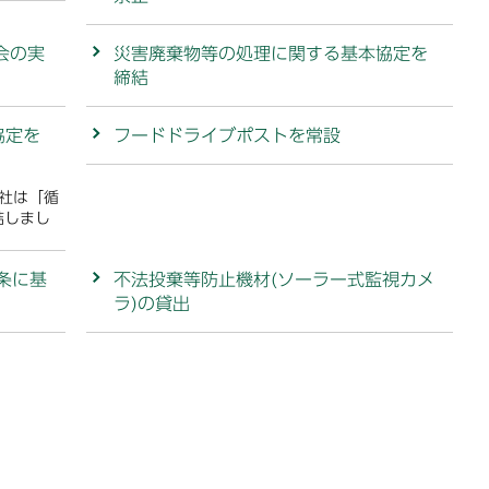
会の実
災害廃棄物等の処理に関する基本協定を
締結
協定を
フードドライブポストを常設
会社は「循
結しまし
条に基
不法投棄等防止機材(ソーラー式監視カメ
ラ)の貸出