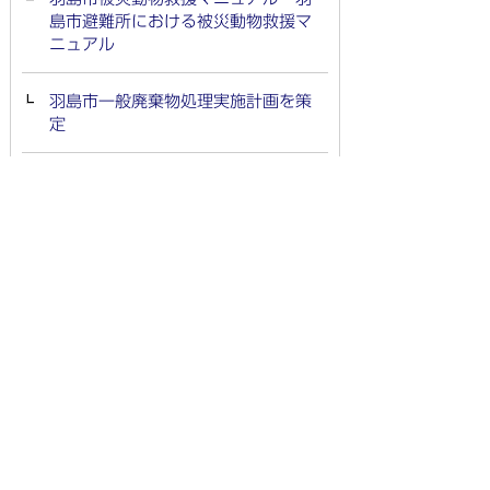
島市避難所における被災動物救援マ
ニュアル
羽島市一般廃棄物処理実施計画を策
定
羽島市地域公共交通計画
羽島市空家等対策計画
羽島市環境プラント長寿命化総合計
画
社会資本総合整備計画（計画期間終
了）
社会資本総合整備計画