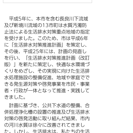
平成5年に、本市を含む長良川下流域
及び新境川流域の13市町は水質汚濁防
止法による生活排水対策重点地域の指定
を受けました。このため、市は平成6年
に「生活排水対策推進計画」を策定し、
その後、平成25年には、計画の見直し
を行い、「生活排水対策推進計画（改訂
版）」を新たに策定し、快適な水環境づ
くりをめざし、その実現に向けた生活排
水処理施設の整備促進、地域や家庭でで
きる発生源対策や啓発事業を市民・事業
者・行政が一体となって推進・実践して
きました。
計画に基づき、公共下水道の整備、合
併処理浄化槽の設置の推進及び生活排水
対策の啓発活動に取り組んだ結果、市内
の河川水質は徐々に改善されてきまし
た。しかし、生活排水は、私たちの生活