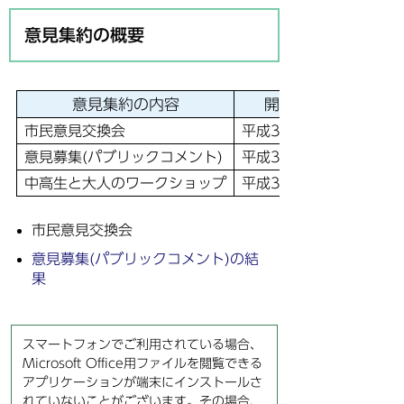
意見集約の概要
意見集約の内容
開催時期or意見募
市民意見交換会
平成30年10月19日,20
意見募集(パブリックコメント)
平成30年10月19日～1
中高生と大人のワークショップ
平成30年8月～10月 計
市民意見交換会
意見募集(パブリックコメント)の結
果
スマートフォンでご利用されている場合、
Microsoft Office用ファイルを閲覧できる
アプリケーションが端末にインストールさ
れていないことがございます。その場合、