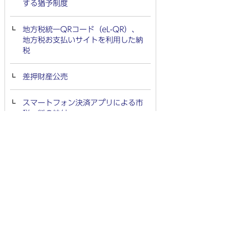
する猶予制度
地方税統一QRコード（eL-QR）、
地方税お支払いサイトを利用した納
税
差押財産公売
スマートフォン決済アプリによる市
税・料の納付
税
税についてのお知らせ
市県民税