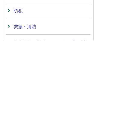
防犯
救急・消防
社会保障・税番号(マイナンバー)制
度
職員採用
新型コロナウイルス感染症
空き家
補助金・交付金
男女共同参画