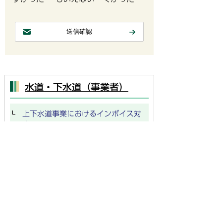
水道・下水道（事業者）
上下水道事業におけるインボイス対
応
上下水道料金等減免申請書
下水道事業受益者負担金 各種届出
書
指定給水装置工事事業者 各種申請