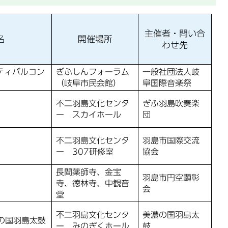
主催者・問い合
名
開催場所
わせ先
ティバルコン
ぎふしんフォーラム
一般社団法人岐
（岐阜市民会館）
阜国際音楽祭
不二羽島文化センタ
ぎふ羽島吹奏楽
ー スカイホール
団
不二羽島文化センタ
羽島市国際交流
ー 307研修室
協会
長間薬師寺、金宝
羽島市円空顕彰
寺、徳林寺、中観音
会
堂
不二羽島文化センタ
美濃の国羽島太
濃の国羽島太鼓
ー みのぎくホール
鼓