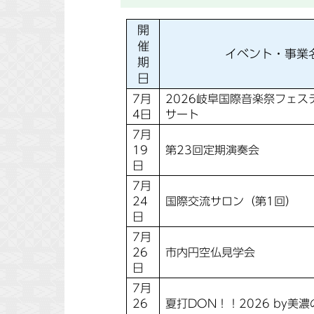
開
催
イベント・事業
期
日
7月
2026岐阜国際音楽祭フェス
4日
サート
7月
19
第23回定期演奏会
日
7月
24
国際交流サロン（第1回）
日
7月
26
市内円空仏見学会
日
7月
26
夏打DON！！2026 by美