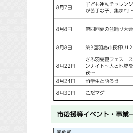
子ども運動チャレンジ
8月7日
が苦手な子、集まれ!!
8月8日
第四回夏の盆踊り大会
8月8日
第3回羽島市長杯U12
ぎふ羽島夏フェス ス
8月22日
ンナイト～人と地域を
夜～
8月24日
留学生と語ろう
8月30日
こだマグ
市後援等イベント・事業
開催期