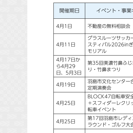
開催期日
イベント・事業
4月1日
不動産の無料相談会
グラスルーツサッカ
4月11日
スティバル2026in
モリアル
4月17日か
第35回美濃竹鼻ふじ
ら4月29
り・竹鼻まつり
日、5月3日
羽島市文化センター
4月19日
定期演奏会
BLOCK47自転車安
4月25日
＋スフィダーレクリ
転車イベント
第17回羽島市レディ
4月25日
ラウンド・ゴルフ大