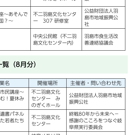
公益財団法人羽
座～あそんで
不二羽島文化センタ
島市地域振興公
国？～
ー 307 研修室
社
中央公民館（不二羽
羽島市食生活改
島文化センター内）
善連絡協議会
一覧（8月分）
業名
開催場所
主催者・問い合わせ先
市民講座～
不二羽島文化
公益財団法人羽島市地域
む！夏休み
センター み
振興公社
のぎくホール
遺書パネル
終戦80年から未来へ－
不二羽島文化
た若者たち
感謝のこころをつなぐ岐
センター
阜県実行委員会