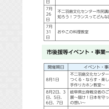
日
7月
不二羽島文化センター市民講
26
知ろう！フランスってどんな
日
7月
31
おやこの料理教室
日
市後援等イベント・事業
開催期日
イベント・事
不二羽島文化センター
8月1日
つくる・ならす・楽し
手作りカホン教室～
8月2日、3
岐阜県出身戦没者のご
日、5日、
展～届け！日本を守っ
6日、7日
の想い～