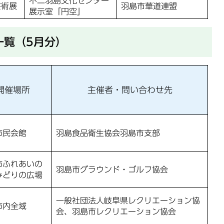
不二羽島文化センター
芸術展
羽島市華道連盟
展示室「円空」
一覧（5月分）
開催場所
主催者・問い合わせ先
市民会館
羽島食品衛生協会羽島市支部
市ふれあいの
羽島市グラウンド・ゴルフ協会
みどりの広場
一般社団法人岐阜県レクリエーション協
市内全域
会、羽島市レクリエーション協会