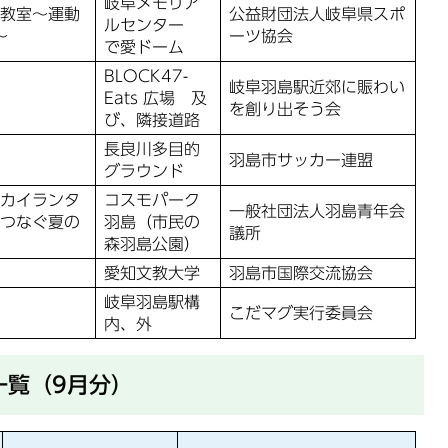
岐阜メモリア
教室～運動
公益財団法人岐阜県スポ
ルセンター
～
ーツ協会
で愛ドーム
BLOCK47-
岐阜羽島駅近郊に賑わい
Eats 広場 及
を創り出そう会
び、隣接道路
長良川多目的
羽島市サッカー連盟
グラウンド
カイランタ
コスモパーク
一般社団法人羽島青年会
つなぐ夏の
羽島（市民の
議所
森羽島公園）
愛知文教大学
羽島市国際交流協会
岐阜羽島駅構
こだマグ実行委員会
内、外
一覧（9月分）