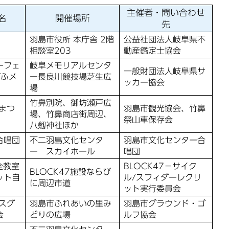
主催者・問い合わせ
名
開催場所
先
羽島市役所 本庁舎 2階
公益社団法人岐阜県不
相談室203
動産鑑定士協会
ーフェ
岐阜メモリアルセンタ
一般財団法人岐阜県サ
ぎふメ
ー長良川競技場芝生広
ッカー協会
場
竹鼻別院、御坊瀬戸広
まつ
羽島市観光協会、竹鼻
場、竹鼻商店街周辺、
祭山車保存会
八劔神社ほか
合唱団
不二羽島文化センタ
羽島市文化センター合
ー スカイホール
唱団
全教室
BLOCK47－サイク
BLOCK47施設ならび
ット自
ル/スフィダーレクリ
に周辺市道
ット実行委員会
スグ
羽島市ふれあいの里み
羽島市グラウンド・ゴ
会
どりの広場
ルフ協会