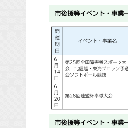
市後援等イベント・事業
開
催
イベント・事業名
期
日
6
第25回全国障害者スポーツ大
月
会 北信越・東海ブロック予
14
会ソフトボール競技
日
6
月
第28回連盟杯卓球大会
20
日
市後援等イベント・事業