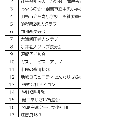
2
社会福祉法人 万灯会 障害者支援施設 羽島学園
3
おやじの会（羽島市立中央小学校）
4
羽島市立福寿小学校 福祉委員会
5
須賀第2老人クラブ
6
曲利西長寿会
7
大浦新田老人クラブ
8
新井老人クラブ長寿会
9
須賀子ども会
10
ガスサービス アサノ
11
市民の森清掃隊
12
地域コミュニティどんぐりぎふはしま
13
株式会社メイコン
14
MHK清掃隊
15
健幸あじさい街道会
16
羽島白蓮空手少女少年団
17
江吉良J&B