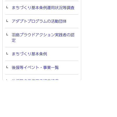
まちづくり基本条例運用状況等調査
アダプトプログラムの活動団体
羽島プラウドアクション実践者の認
定
まちづくり基本条例
後援等イベント・事業一覧
後援等名義使用承認申請書
羽島市歴史民俗資料館、羽島市文化
センター及び羽島市立中央公民館、
羽島市スポーツ施設の指定管理者候
補者