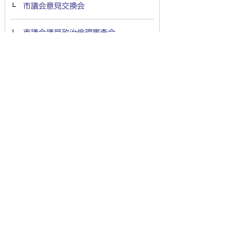
市議会意見交換会
市議会議員政治倫理審査会
羽島市議会基本条例
羽島市議会サイバーセキュリティを
確保するための基本方針
羽島市議会ハラスメント防止条例
意見書・決議
請願・陳情
都市宣言