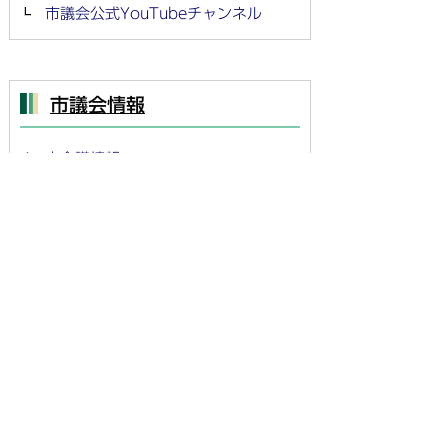
市議会公式YouTubeチャンネル
市議会情報
本会議情報
議会情報
市議会ライブ中継・録画中継
会議録検索
議長交際費の支出状況
議会だより最新号・写真募集・バッ
クナンバー