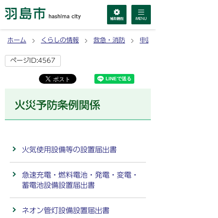
ホーム
くらしの情報
救急・消防
申請書ダウンロード
ページID:4567
火災予防条例関係
火気使用設備等の設置届出書
急速充電・燃料電池・発電・変電・
蓄電池設備設置届出書
ネオン管灯設備設置届出書