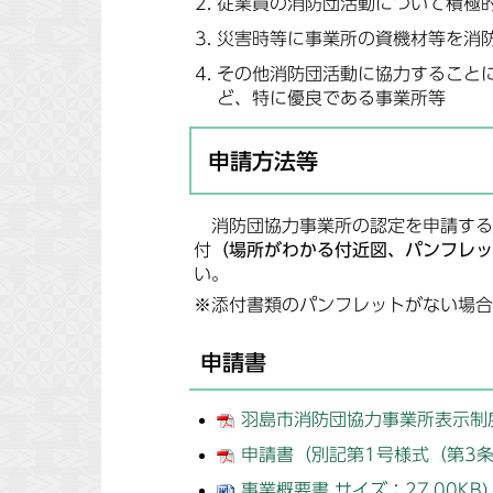
従業員の消防団活動について積極
災害時等に事業所の資機材等を消
その他消防団活動に協力すること
ど、特に優良である事業所等
申請方法等
消防団協力事業所の認定を申請する
付
（場所がわかる付近図、パンフレッ
い。
※添付書類のパンフレットがない場合
申請書
羽島市消防団協力事業所表示制度実
申請書（別記第1号様式（第3条関
事業概要書 サイズ：27.00KB)