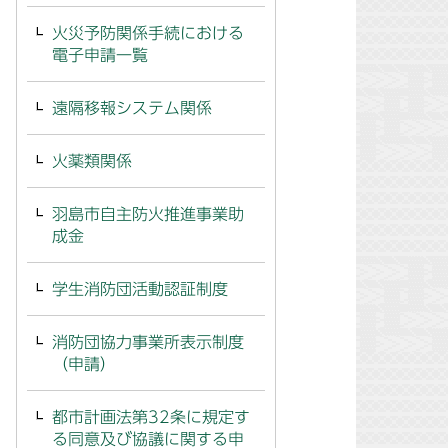
火災予防関係手続における
電子申請一覧
遠隔移報システム関係
火薬類関係
羽島市自主防火推進事業助
成金
学生消防団活動認証制度
消防団協力事業所表示制度
（申請）
都市計画法第32条に規定す
る同意及び協議に関する申