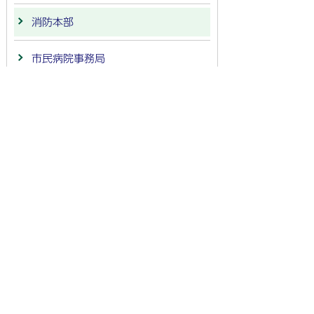
消防本部
市民病院事務局
会計
議会事務局
監査委員事務局
農業委員会事務局
選挙管理委員会事務局