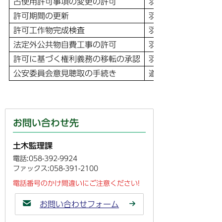
占使用許可事項の変更の許可
羽島市法定外公共物
許可期間の更新
羽島市法定外公共物
許可工作物完成検査
羽島市法定外公共物
法定外公共物自費工事の許可
羽島市法定外公共物
許可に基づく権利義務の移転の承認
羽島市法定外公共物
公安委員会意見聴取の手続き
道路法
お問い合わせ先
土木監理課
電話:058-392-9924
ファックス:058-391-2100
電話番号のかけ間違いにご注意ください!
お問い合わせフォーム