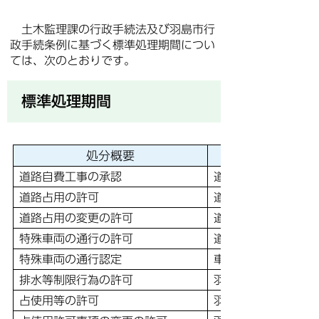
土木監理課の行政手続法及び羽島市行
政手続条例に基づく標準処理期間につい
ては、次のとおりです。
標準処理期間
処分概要
道路自費工事の承認
道路法
道路占用の許可
道路法
道路占用の変更の許可
道路法
特殊車両の通行の許可
道路法
特殊車両の通行認定
車両制限令
排水等制限行為の許可
羽島市法定外公共物
占使用等の許可
羽島市法定外公共物