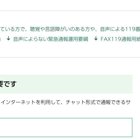
ている方で、聴覚や言語障がいのある方や、音声による119
内
音声によらない緊急通報運用要綱
FAX119通報用
要です
からインターネットを利用して、チャット形式で通報できるサ