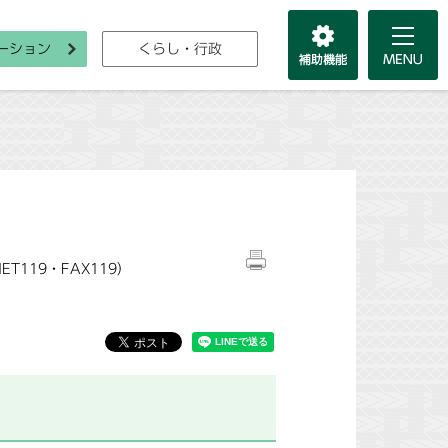
ーション
くらし・行政
119・FAX119）