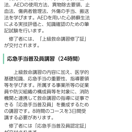
法、AEDの使用方法、異物除去要領、止
血法、傷病者管理法、外傷の手当、搬送
法を学びます。AEDを用いた心肺蘇生法
による実技評価と、知識確認のための筆
記試験を行います。
修了者には、「上級救命講習修了証」
が交付されます。
応急手当普及員講習（24時間）
上級救命講習の内容に加え、医学的
基礎知識、応急手当の重要性、指導要領
等を学びます。所属する事業所等の従業
員や防災組織の構成員等を対象に、消防
機関と連携して救命講習の指導に従事で
きる「応急手当普及員」を養成するため
の講習です。8時間のコースを3日間受
講する必要があります。
修了者には「応急手当普及員認定証」