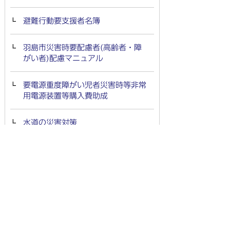
避難行動要支援者名簿
羽島市災害時要配慮者(高齢者・障
がい者)配慮マニュアル
要電源重度障がい児者災害時等非常
用電源装置等購入費助成
水道の災害対策
災害時啓開等優先道路（橋梁）指定
作戦
水防工法マニュアル
内水浸水想定区域図（想定最大規模
降雨）の公表