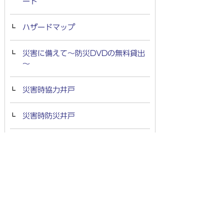
ード
ハザードマップ
災害に備えて～防災DVDの無料貸出
～
災害時協力井戸
災害時防災井戸
市防災コーディネーター・ニューズ
レター
新型コロナウイルス感染症流行下に
おける防災対策
避難行動要支援者名簿