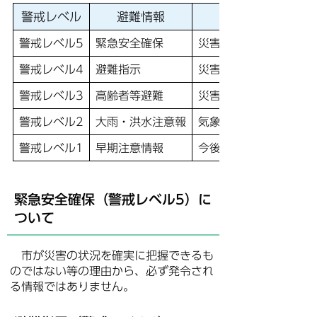
警戒レベル
避難情報
警戒レベル5
緊急安全確保
災害発生又は切迫
警戒レベル4
避難指示
災害のおそれ高い
警戒レベル3
高齢者等避難
災害のおそれあり
警戒レベル2
大雨・洪水注意報
気象状況悪化
警戒レベル1
早期注意情報
今後気象状況悪化のお
緊急安全確保（警戒レベル5）に
ついて
市が災害の状況を確実に把握できるも
のではない等の理由から、必ず発令され
る情報ではありません。