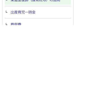
出産育児一時金
葬祭費
新型コロナウイルス感染症に伴う傷
病手当金の支給
交通事故や仕事中のケガ等で医療機
関を受診する場合
海外で治療を受けた場合
保険医療機関等で支払う一部負担金
減免