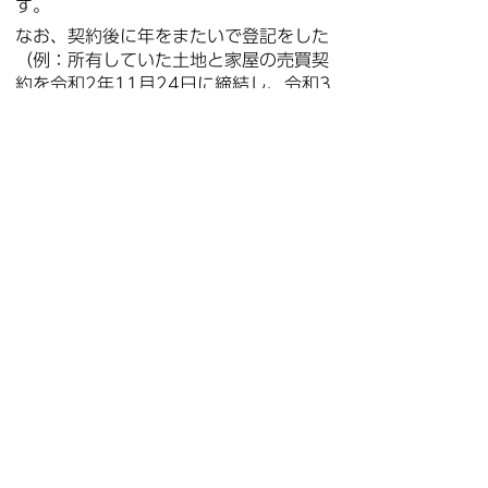
す。
なお、契約後に年をまたいで登記をした
（例：所有していた土地と家屋の売買契
約を令和2年11月24日に締結し、令和3
年2月20日に買主への所有権移転登記を
済ませた）場合も、令和3年度分の固定
資産税は売主（賦課期日現在の所有者）
に課税されます。
スマートフォンでご利用されている場合、
Microsoft Office用ファイルを閲覧できる
アプリケーションが端末にインストールさ
れていないことがございます。その場合、
Microsoft Officeまたは無償のMicrosoft
社製ビューアーアプリケーションの入って
いるPC端末などをご利用し閲覧をお願い
致します。