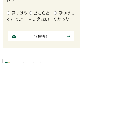
か？
見つけや
どちらと
見つけに
すかった
もいえない
くかった
国民健康保険についてのお
知らせ
令和7年8月1日以降は「マイナ保険
証」「資格確認書」で受診を
マイナンバーカードの健康保険証利
用（マイナ保険証）