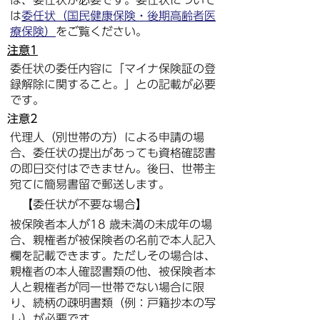
は、委任状が必要です。委任状について
は
委任状（国民健康保険・後期高齢者医
療保険）
をご覧ください。
注意1
委任状の委任内容に「マイナ保険証の登
録解除に関すること。」との記載が必要
です。
注意2
代理人（別世帯の方）による申請の場
合、委任状の提出があっても資格確認書
の即日交付はできません。後日、世帯主
宛てに簡易書留で郵送します。
【委任状が不要な場合】
被保険者本人が18 歳未満の未成年の場
合、親権者が被保険者の名前で本人記入
欄を記載できます。ただしその場合は、
親権者の本人確認書類の他、被保険者本
人と親権者が同一世帯でない場合に限
り、続柄の疎明書類（例：戸籍抄本の写
し）が必要です。