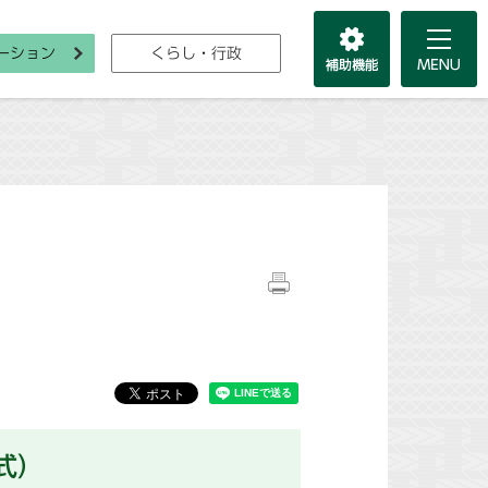
ーション
くらし・行政
式）