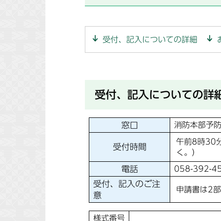
受付、記入についての詳細
受付、記入についての詳
窓口
消防本部予防
午前8時30
受付時間
く。）
電話
058-392-4
受付、記入のご注
申請書は2
意
様式番号