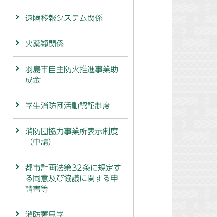
遠隔移報システム関係
火薬類関係
羽島市自主防火推進事業助
成金
学生消防団活動認証制度
消防団協力事業所表示制度
（申請）
都市計画法第32条に規定す
る同意及び協議に関する申
請書等
消防署見学