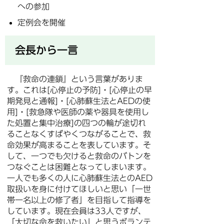
への参加
定例会を開催
会長から一言
『救命の連鎖』という言葉がありま
す。これは[心停止の予防]・[心停止の早
期発見と通報]・[心肺蘇生法とAEDの使
用]・[救急隊や医師の薬や器具を使用し
た処置と集中治療]の四つの輪が途切れ
ることなくすばやくつながることで、救
命効果が高まることを表しています。そ
して、一つでも欠けると救命のバトンを
つなぐことは困難となってしまいます。
一人でも多くの人に心肺蘇生法とのAED
取扱いを身に付けてほしいと思い「一世
帯一名以上の修了者」を目指して指導を
しています。現在会員は33人ですが、
「大切な命を救いたい」と思うボランテ