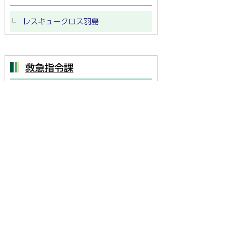
レスキュークロス羽島
救急指令課
お知らせ
問い合わせ
救急・消防
119番通報
救急係