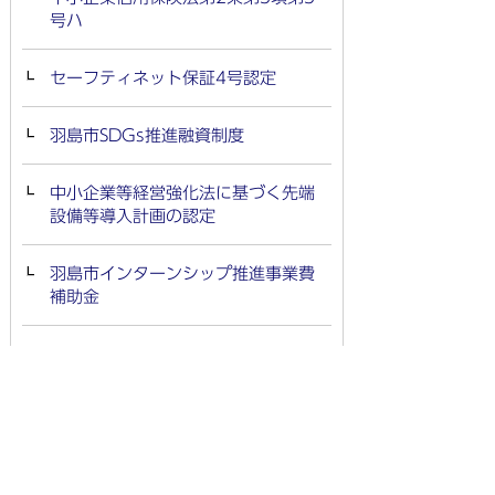
号ハ
セーフティネット保証4号認定
羽島市SDGs推進融資制度
中小企業等経営強化法に基づく先端
設備等導入計画の認定
羽島市インターンシップ推進事業費
補助金
中小企業団体活動支援事業費補助金
小口融資利子補給金助成・信用保証
料助成制度
羽島市地場産業販路開拓等支援事業