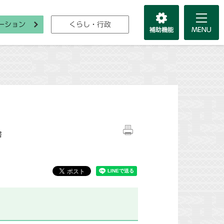
ーション
くらし・行政
書