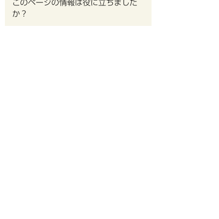
このページの情報は役に立ちました
か？
役に
どちらとも
役にたた
立った
いえない
なかった
このページは見つけやすかったです
か？
見つけや
どちらと
見つけに
すかった
もいえない
くかった
各種証明書の交付