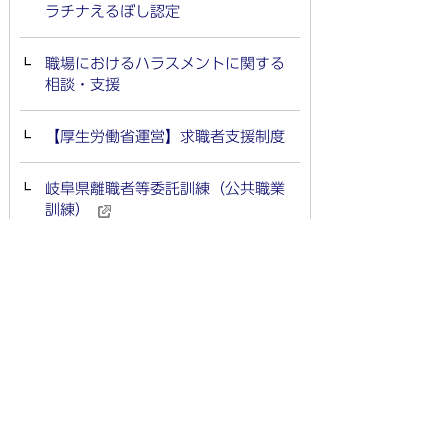
ラチナえるぼし認定
職場におけるハラスメントに関する
相談・支援
【厚生労働省運営】求職者支援制度
岐阜県離職者等委託訓練（公共職業
訓練）
羽島で働こう！羽島市企業ガイドブ
ック2025
建設アスベスト給付金制度
リスキリングを支援するポータルサ
イト「ぎふリスキリング・ナビ」