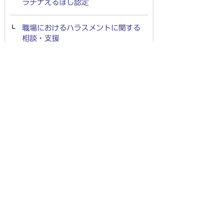
ラチナえるぼし認定
職場におけるハラスメントに関する
相談・支援
【厚生労働省運営】求職者支援制度
岐阜県離職者等委託訓練（公共職業
訓練）
羽島で働こう！羽島市企業ガイドブ
ック2025
建設アスベスト給付金制度
リスキリングを支援するポータルサ
イト「ぎふリスキリング・ナビ」