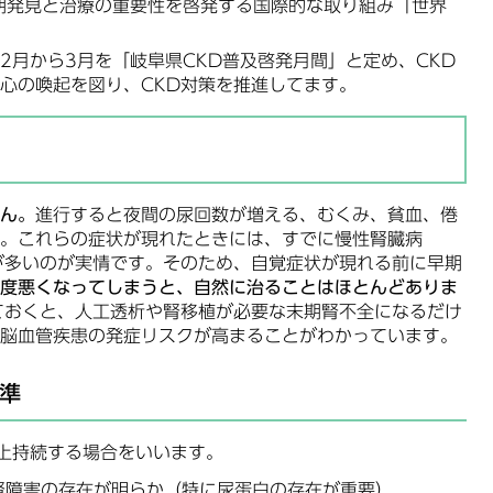
期発見と治療の重要性を啓発する国際的な取り組み「世界
2月から3月を「岐阜県CKD普及啓発月間」と定め、CKD
心の喚起を図り、CKD対策を推進してます。
ん。
進行すると夜間の尿回数が増える、むくみ、貧血、倦
。これらの症状が現れたときには、すでに慢性腎臓病
が多いのが実情です。そのため、自覚症状が現れる前に早期
度悪くなってしまうと、自然に治ることはほとんどありま
ておくと、人工透析や腎移植が必要な末期腎不全になるだけ
脳血管疾患の発症リスクが高まることがわかっています。
準
上持続する場合をいいます。
腎障害の存在が明らか（特に尿蛋白の存在が重要）