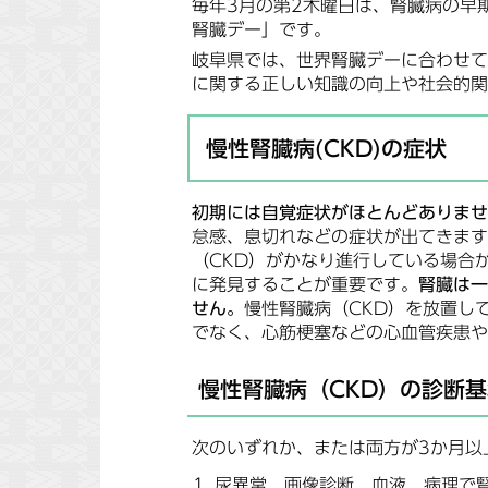
毎年3月の第2木曜日は、腎臓病の早
腎臓デー」です。
岐阜県では、世界腎臓デーに合わせて
に関する正しい知識の向上や社会的関
慢性腎臓病(CKD)の症状
初期には自覚症状がほとんどありませ
怠感、息切れなどの症状が出てきます
（CKD）がかなり進行している場合
に発見することが重要です。
腎臓は一
せん。
慢性腎臓病（CKD）を放置し
でなく、心筋梗塞などの心血管疾患や
慢性腎臓病（CKD）の診断基
次のいずれか、または両方が3か月以
尿異常、画像診断、血液、病理で