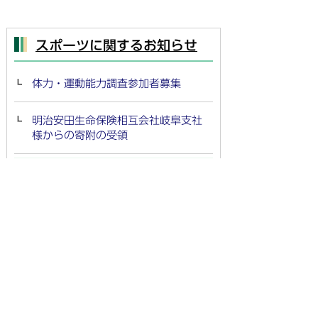
スポーツに関するお知らせ
体力・運動能力調査参加者募集
明治安田生命保険相互会社岐阜支社
様からの寄附の受領
スポーツ大会出場者激励金交付申請
書
スポーツ大会上位入賞者褒賞金交付
申請書
スポーツ指導者の登録募集
岐阜スゥープスによるバスケットボ