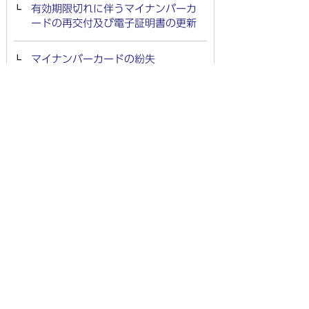
有効期限切れに伴うマイナンバーカ
ードの再交付及び電子証明書の更新
マイナンバーカードの紛失
マイナンバーカードの暗証番号再設
定
マイナンバーカードの申請（休日も
受付）
在留期間変更によるマイナンバーカ
ードの有効期限変更
福祉施設等におけるマイナンバーカ
ード出張申請サービス
マイナンバーカードの受取