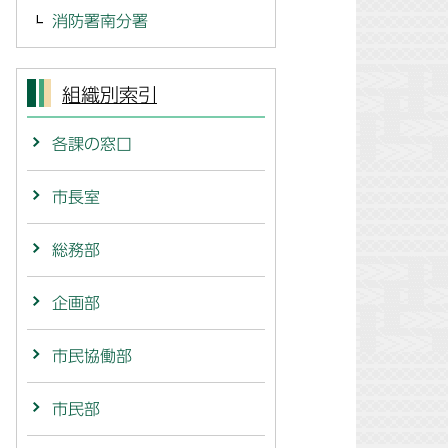
消防署南分署
組織別索引
各課の窓口
市長室
総務部
企画部
市民協働部
市民部