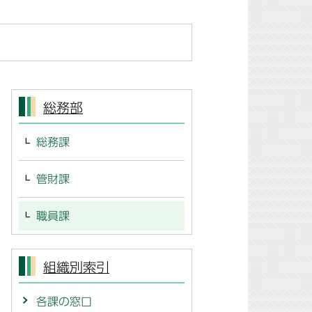
総務部
総務課
管財課
職員課
組織別索引
各課の窓口