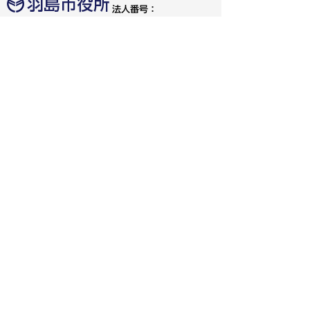
法人番号：
4000020212091
〒501-6292 岐阜県羽島市竹鼻町55
TEL:
058-392-1111
FAX:058-394-0025
行政サービスの質の確保などのため、通話を録音し
ています
羽島市の公式SNS
人口：
世帯：
65,850人
28,806世帯
[2026年7月1日現在]
お問い合わせ
リンク・免責事項・著作権
アクセシビリティガイドライン