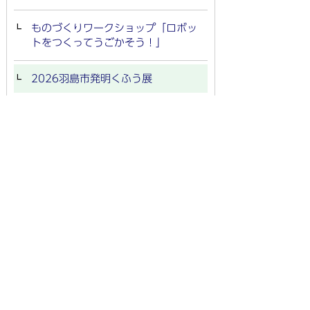
ものづくりワークショップ「ロボッ
トをつくってうごかそう！」
2026羽島市発明くふう展
こども向けイベント「はしま☆こど
もびじゅつかん」
【終了】所蔵品展「いのちを愛で
る」
令和8年度 展覧会案内
kamiasobiのカードプレイ会
手づくり絵本コンクール作品募集