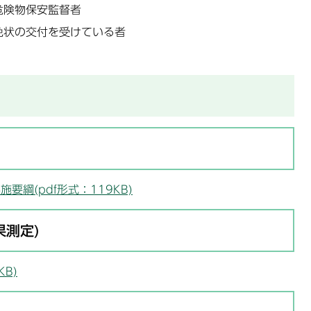
危険物保安監督者
免状の交付を受けている者
綱(pdf形式：119KB)
果測定)
B)