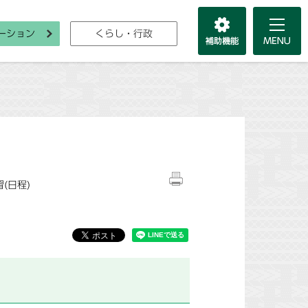
ーション
くらし・行政
(日程)