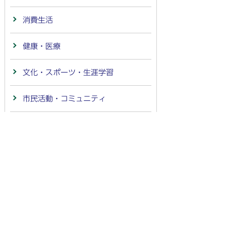
消費生活
健康・医療
文化・スポーツ・生涯学習
市民活動・コミュニティ
防災
防犯
救急・消防
社会保障・税番号(マイナンバー)制
度