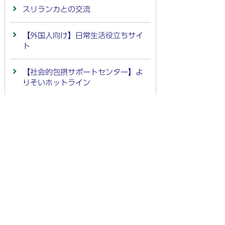
スリランカとの交流
【外国人向け】日常生活役立ちサイ
ト
【社会的包摂サポートセンター】よ
りそいホットライン
岐阜県国際交流センター
【岐阜県国際交流センター】行政書
士による無料相談
【岐阜県国際交流センター】岐阜県
在住外国人相談センター
特定技能所属機関による「協力確認
書」の提出