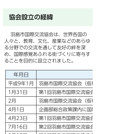
協会設立の経緯
羽島市国際交流協会は、世界各国の
人々と、教育、文化、産業などのあらゆ
る分野での交流を通して友好の絆を深
め、国際感覚あふれる街づくりに寄与す
ることを目的に設立されました。
年月日
事由
平成9年1月
羽島市国際交流協会（仮称）設立準備開始
1月31日
第1回羽島市国際交流協会（仮称）設立発起
2月
羽島市国際交流協会（仮称）設立趣意書案
4月1日
企画部総合政策課内に国際交流係を設置
4月23日
第1回羽島市国際交流協会（仮称）設立準備
7月16日
第2回羽島市国際交流協会（仮称）設立準備