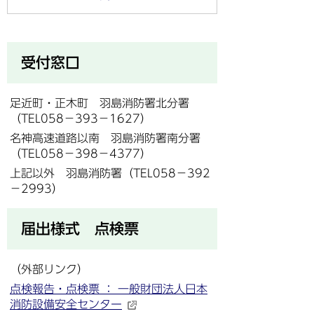
受付窓口
足近町・正木町 羽島消防署北分署
（TEL058－393－1627）
名神高速道路以南 羽島消防署南分署
（TEL058－398－4377）
上記以外 羽島消防署（TEL058－392
－2993）
届出様式 点検票
（外部リンク）
点検報告・点検票 ： 一般財団法人日本
消防設備安全センター