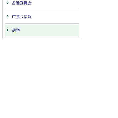
各種委員会
市議会情報
選挙
監査
寄附の受領
農業
商工業
連携・協定