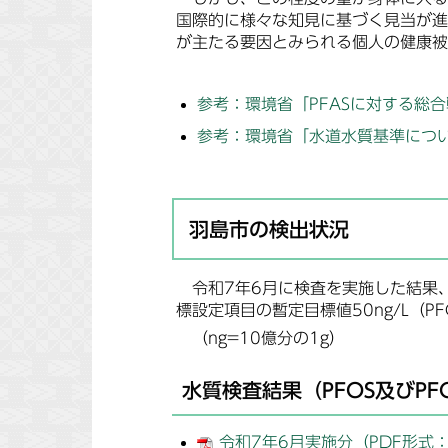
国際的に様々な知見に基づく見当が進
が主たる要因とみられる個人の健康被
参考：環境省「PFASに対する総
参考：環境省「水道水質基準につ
羽島市の検出状況
令和7年6月に検査を実施した結果、
標設定項目の暫定目標値50ng/L（P
（ng=10億分の1g）
水質検査結果（PFOS及びPF
令和7年6月実施分（PDF形式：